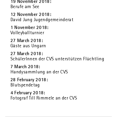
19 No­vem­ber 2018:
Be­ru­fe am See
12 No­vem­ber 2018:
David Jung Ju­gend­ge­mein­de­rat
1 No­vem­ber 2018:
Vol­ley­ball­tur­nier
27 March 2018:
Gäste aus Un­garn
27 March 2018:
Schü­le­rIn­nen der CVS un­ter­stüt­zen Flücht­ling
7 March 2018:
Han­dy­samm­lung an der CVS
28 Fe­bru­ary 2018:
Blut­spen­de­tag
4 Fe­bru­ary 2018:
Fo­to­graf Till Rim­me­le an der CVS