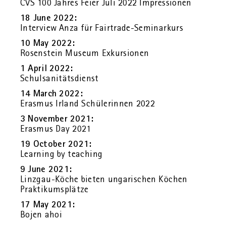
CVS 100 Jah­res Feier Juli 2022 Im­pres­sio­nen
18 June 2022:
In­ter­view Anza für Fair­tra­de-Se­mi­nar­kurs
10 May 2022:
Ro­sen­stein Mu­se­um Ex­kur­sio­nen
1 April 2022:
Schul­sa­ni­täts­dienst
14 March 2022:
Eras­mus Ir­land Schü­le­rin­nen 2022
3 No­vem­ber 2021:
Eras­mus Day 2021
19 Oc­to­ber 2021:
Lear­ning by tea­ching
9 June 2021:
Linz­gau-Köche bie­ten un­ga­ri­schen Kö­chen
Prak­ti­kums­plät­ze
17 May 2021:
Bojen ahoi