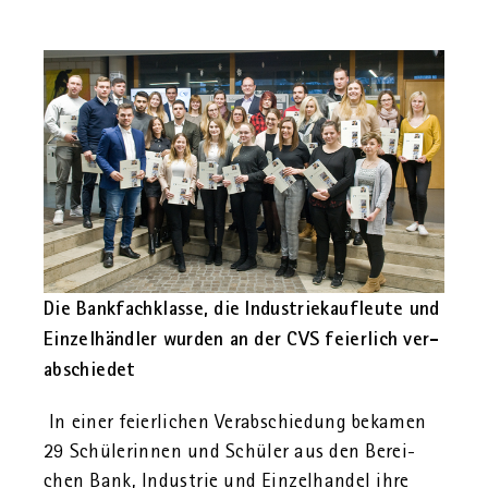
Die Bank­fach­klas­se, die In­dus­trie­kauf­leu­te und
Ein­zel­händ­ler wur­den an der CVS fei­er­lich ver­
ab­schie­det
In einer fei­er­li­chen Ver­ab­schie­dung be­ka­men
29 Schü­le­rin­nen und Schü­ler aus den Be­rei­
chen Bank, In­dus­trie und Ein­zel­han­del ihre