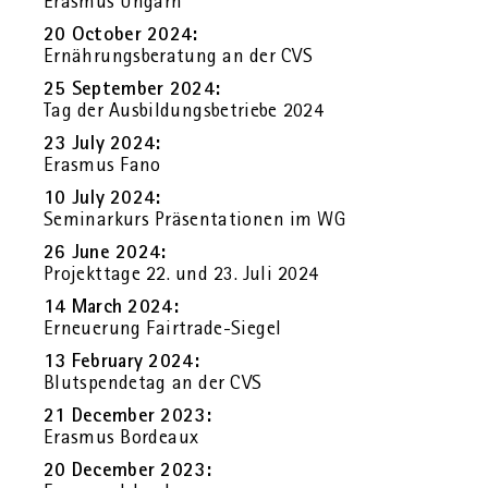
Eras­mus Un­garn
20 Oc­to­ber 2024:
Er­näh­rungs­be­ra­tung an der CVS
25 Sep­tem­ber 2024:
Tag der Aus­bil­dungs­be­trie­be 2024
23 July 2024:
Eras­mus Fano
10 July 2024:
Se­mi­nar­kurs Prä­sen­ta­tio­nen im WG
26 June 2024:
Pro­jekt­ta­ge 22. und 23. Juli 2024
14 March 2024:
Er­neue­rung Fair­tra­de-Sie­gel
13 Fe­bru­ary 2024:
Blut­spen­de­tag an der CVS
21 Decem­ber 2023:
Eras­mus Bor­deaux
20 Decem­ber 2023: