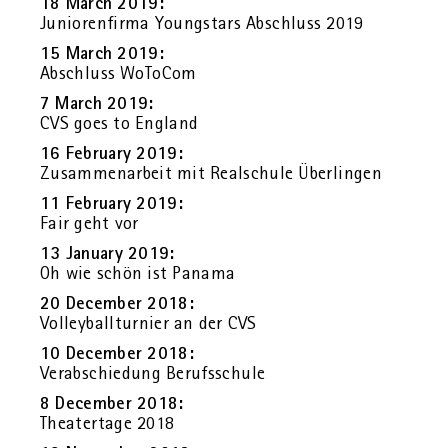
18 March 2019:
Ju­nio­ren­fir­ma Young­s­tars Ab­schluss 2019
15 March 2019:
Ab­schluss Wo­To­Com
7 March 2019:
CVS goes to Eng­land
16 Fe­bru­ary 2019:
Zu­sam­men­ar­beit mit Re­al­schu­le Über­lin­gen
11 Fe­bru­ary 2019:
Fair geht vor
13 Ja­nu­ary 2019:
Oh wie schön ist Pa­na­ma
20 Decem­ber 2018:
Vol­ley­ball­tur­nier an der CVS
10 Decem­ber 2018:
Ver­ab­schie­dung Be­rufs­schu­le
8 Decem­ber 2018:
Thea­ter­ta­ge 2018