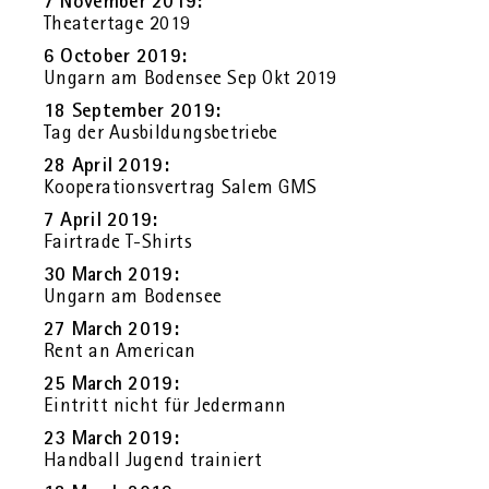
7 No­vem­ber 2019:
Thea­ter­ta­ge 2019
6 Oc­to­ber 2019:
Un­garn am Bo­den­see Sep Okt 2019
18 Sep­tem­ber 2019:
Tag der Aus­bil­dungs­be­trie­be
28 April 2019:
Ko­ope­ra­ti­ons­ver­trag Salem GMS
7 April 2019:
Fair­tra­de T-Shirts
30 March 2019:
Un­garn am Bo­den­see
27 March 2019:
Rent an Ame­ri­can
25 March 2019:
Ein­tritt nicht für Je­der­mann
23 March 2019:
Hand­ball Ju­gend trai­niert