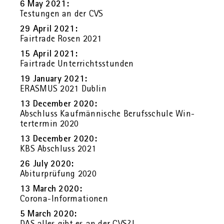
6 May 2021:
Testun­gen an der CVS
29 April 2021:
Fair­tra­de Rosen 2021
15 April 2021:
Fair­tra­de Un­ter­richts­stun­den
19 Ja­nu­ary 2021:
ERAS­MUS 2021 Dub­lin
13 Decem­ber 2020:
Ab­schluss Kauf­män­ni­sche Be­rufs­schu­le Win­
ter­ter­min 2020
13 Decem­ber 2020:
KBS Ab­schluss 2021
26 July 2020:
Ab­itur­prü­fung 2020
13 March 2020:
Co­ro­na-In­for­ma­tio­nen
5 March 2020:
DAS alles gibt es an der CVS?!