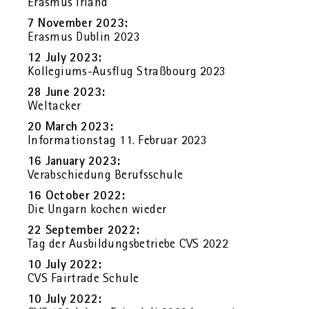
Eras­mus Ir­land
7 No­vem­ber 2023:
Eras­mus Dub­lin 2023
12 July 2023:
Kol­le­gi­ums-Aus­flug Straß­bourg 2023
28 June 2023:
Welt­a­cker
20 March 2023:
In­for­ma­ti­ons­tag 11. Fe­bru­ar 2023
16 Ja­nu­ary 2023:
Ver­ab­schie­dung Be­rufs­schu­le
16 Oc­to­ber 2022:
Die Un­garn ko­chen wie­der
22 Sep­tem­ber 2022:
Tag der Aus­bil­dungs­be­trie­be CVS 2022
10 July 2022:
CVS Fair­tra­de Schu­le
10 July 2022: