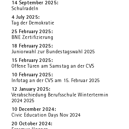
14 Sep­tem­ber 2025:
Schul­ra­deln
4 July 2025:
Tag der De­mo­kra­tie
25 Fe­bru­ary 2025:
BNE Zer­ti­fi­zie­rung
18 Fe­bru­ary 2025:
Ju­nior­wahl zur Bun­des­tags­wahl 2025
15 Fe­bru­ary 2025:
Of­fe­ne Türen am Sams­tag an der CVS
10 Fe­bru­ary 2025:
In­fo­tag an der CVS am 15. Fe­bru­ar 2025
12 Ja­nu­ary 2025:
Ver­ab­schie­dung Be­rufs­schu­le Win­ter­ter­min
2024 2025
10 Decem­ber 2024:
Civic Edu­ca­ti­on Days Nov 2024
20 Oc­to­ber 2024: