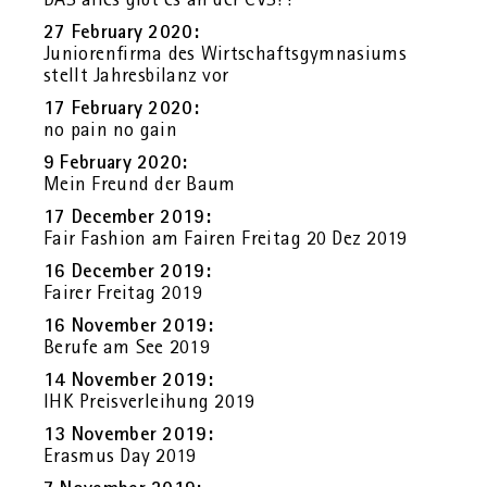
27 Fe­bru­ary 2020:
Ju­nio­ren­fir­ma des Wirt­schafts­gym­na­si­ums
stellt Jah­res­bi­lanz vor
17 Fe­bru­ary 2020:
no pain no gain
9 Fe­bru­ary 2020:
Mein Freund der Baum
17 Decem­ber 2019:
Fair Fa­shion am Fai­ren Frei­tag 20 Dez 2019
16 Decem­ber 2019:
Fai­rer Frei­tag 2019
16 No­vem­ber 2019:
Be­ru­fe am See 2019
14 No­vem­ber 2019:
IHK Preis­ver­lei­hung 2019
13 No­vem­ber 2019:
Eras­mus Day 2019