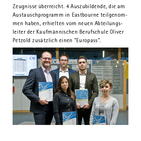
Zeug­nis­se über­reicht. 4 Aus­zu­bil­den­de, die am
Aus­tausch­pro­gramm in East­bourne teil­ge­nom­
men haben, er­hiel­ten vom neuen Ab­tei­lungs­
lei­ter der Kauf­män­ni­schen Be­ruf­s­chu­le Oli­ver
Pet­zold zu­sätz­lich einen "Eu­ro­pass".