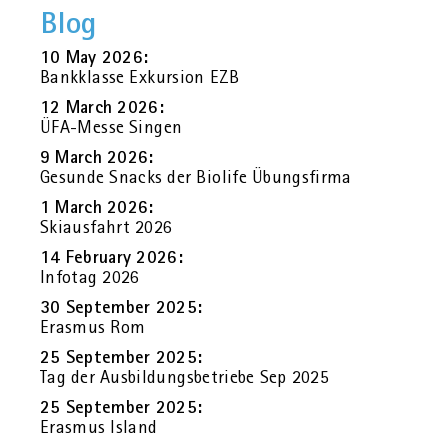
Blog
10 May 2026:
Bank­klas­se Ex­kur­si­on EZB
12 March 2026:
ÜFA-Messe Sin­gen
9 March 2026:
Ge­sun­de Snacks der Bio­li­fe Übungs­fir­ma
1 March 2026:
Ski­aus­fahrt 2026
14 Fe­bru­ary 2026:
In­fo­tag 2026
30 Sep­tem­ber 2025:
Eras­mus Rom
25 Sep­tem­ber 2025:
Tag der Aus­bil­dungs­be­trie­be Sep 2025
25 Sep­tem­ber 2025:
Eras­mus Is­land