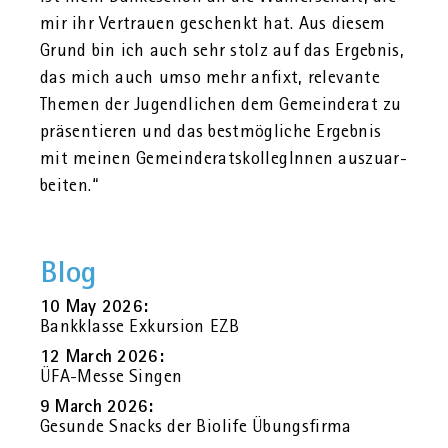
mir ihr Ver­trau­en ge­schenkt hat. Aus die­sem
Grund bin ich auch sehr stolz auf das Er­geb­nis,
das mich auch umso mehr an­fixt, re­le­van­te
The­men der Ju­gend­li­chen dem Ge­mein­de­rat zu
prä­sen­tie­ren und das best­mög­li­che Er­geb­nis
mit mei­nen Ge­mein­de­rats­kol­le­gIn­nen aus­zu­ar­
bei­ten.“
Blog
10 May 2026:
Bank­klas­se Ex­kur­si­on EZB
12 March 2026:
ÜFA-Messe Sin­gen
9 March 2026:
Ge­sun­de Snacks der Bio­li­fe Übungs­fir­ma