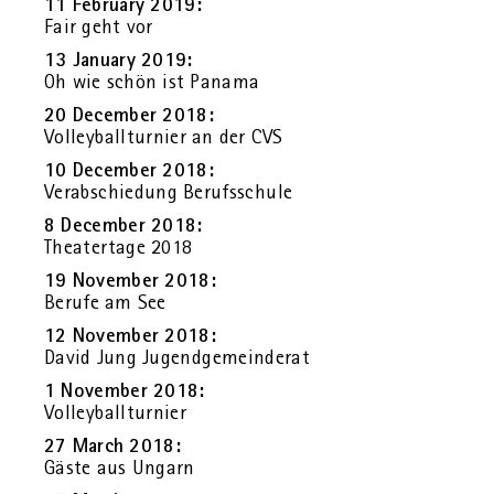
11 Fe­bru­ary 2019:
Fair geht vor
13 Ja­nu­ary 2019:
Oh wie schön ist Pa­na­ma
20 Decem­ber 2018:
Vol­ley­ball­tur­nier an der CVS
10 Decem­ber 2018:
Ver­ab­schie­dung Be­rufs­schu­le
8 Decem­ber 2018:
Thea­ter­ta­ge 2018
19 No­vem­ber 2018:
Be­ru­fe am See
12 No­vem­ber 2018:
David Jung Ju­gend­ge­mein­de­rat
1 No­vem­ber 2018:
Vol­ley­ball­tur­nier
27 March 2018:
Gäste aus Un­garn