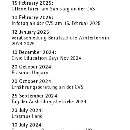
15 Fe­bru­ary 2025:
Of­fe­ne Türen am Sams­tag an der CVS
10 Fe­bru­ary 2025:
In­fo­tag an der CVS am 15. Fe­bru­ar 2025
12 Ja­nu­ary 2025:
Ver­ab­schie­dung Be­rufs­schu­le Win­ter­ter­min
2024 2025
10 Decem­ber 2024:
Civic Edu­ca­ti­on Days Nov 2024
20 Oc­to­ber 2024:
Eras­mus Un­garn
20 Oc­to­ber 2024:
Er­näh­rungs­be­ra­tung an der CVS
25 Sep­tem­ber 2024:
Tag der Aus­bil­dungs­be­trie­be 2024
23 July 2024:
Eras­mus Fano
10 July 2024: