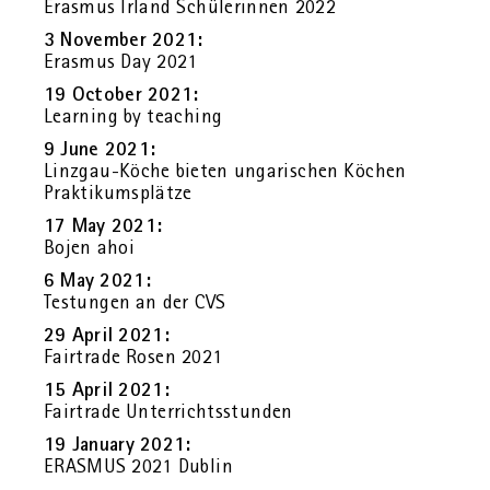
Eras­mus Ir­land Schü­le­rin­nen 2022
3 No­vem­ber 2021:
Eras­mus Day 2021
19 Oc­to­ber 2021:
Lear­ning by tea­ching
9 June 2021:
Linz­gau-Köche bie­ten un­ga­ri­schen Kö­chen
Prak­ti­kums­plät­ze
17 May 2021:
Bojen ahoi
6 May 2021:
Testun­gen an der CVS
29 April 2021:
Fair­tra­de Rosen 2021
15 April 2021:
Fair­tra­de Un­ter­richts­stun­den
19 Ja­nu­ary 2021:
ERAS­MUS 2021 Dub­lin