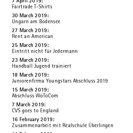
7 April 2019:
Fair­tra­de T-Shirts
30 March 2019:
Un­garn am Bo­den­see
27 March 2019:
Rent an Ame­ri­can
25 March 2019:
Ein­tritt nicht für Je­der­mann
23 March 2019:
Hand­ball Ju­gend trai­niert
18 March 2019:
Ju­nio­ren­fir­ma Young­s­tars Ab­schluss 2019
15 March 2019:
Ab­schluss Wo­To­Com
7 March 2019:
CVS goes to Eng­land
16 Fe­bru­ary 2019:
Zu­sam­men­ar­beit mit Re­al­schu­le Über­lin­gen