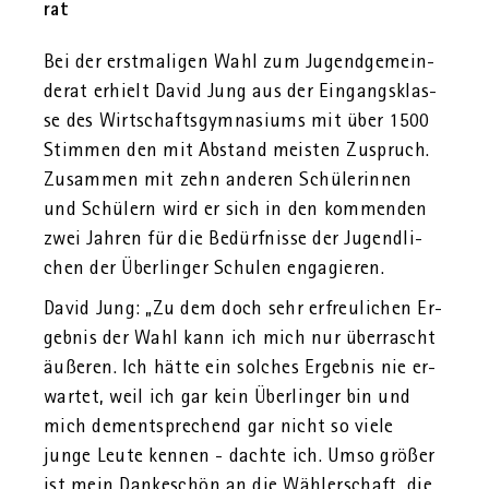
rat
Bei der erst­ma­li­gen Wahl zum Ju­gend­ge­mein­
de­rat er­hielt David Jung aus der Ein­gangs­klas­
se des Wirt­schafts­gym­na­si­ums mit über 1500
Stim­men den mit Ab­stand meis­ten Zu­spruch.
Zu­sam­men mit zehn an­de­ren Schü­le­rin­nen
und Schü­lern wird er sich in den kom­men­den
zwei Jah­ren für die Be­dürf­nis­se der Ju­gend­li­
chen der Über­lin­ger Schu­len en­ga­gie­ren.
David Jung: „Zu dem doch sehr er­freu­li­chen Er­
geb­nis der Wahl kann ich mich nur über­rascht
äu­ße­ren. Ich hätte ein sol­ches Er­geb­nis nie er­
war­tet, weil ich gar kein Über­lin­ger bin und
mich dem­entspre­chend gar nicht so viele
junge Leute ken­nen - dach­te ich. Umso grö­ßer
ist mein Dan­ke­schön an die Wäh­ler­schaft, die