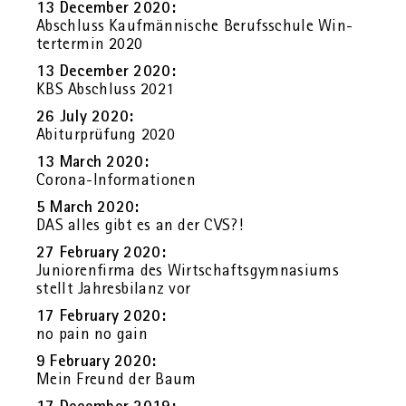
13 Decem­ber 2020:
Ab­schluss Kauf­män­ni­sche Be­rufs­schu­le Win­
ter­ter­min 2020
13 Decem­ber 2020:
KBS Ab­schluss 2021
26 July 2020:
Ab­itur­prü­fung 2020
13 March 2020:
Co­ro­na-In­for­ma­tio­nen
5 March 2020:
DAS alles gibt es an der CVS?!
27 Fe­bru­ary 2020:
Ju­nio­ren­fir­ma des Wirt­schafts­gym­na­si­ums
stellt Jah­res­bi­lanz vor
17 Fe­bru­ary 2020:
no pain no gain
9 Fe­bru­ary 2020:
Mein Freund der Baum