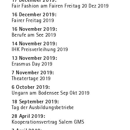
17 Decem­ber 2019:
Fair Fa­shion am Fai­ren Frei­tag 20 Dez 2019
16 Decem­ber 2019:
Fai­rer Frei­tag 2019
16 No­vem­ber 2019:
Be­ru­fe am See 2019
14 No­vem­ber 2019:
IHK Preis­ver­lei­hung 2019
13 No­vem­ber 2019:
Eras­mus Day 2019
7 No­vem­ber 2019:
Thea­ter­ta­ge 2019
6 Oc­to­ber 2019:
Un­garn am Bo­den­see Sep Okt 2019
18 Sep­tem­ber 2019:
Tag der Aus­bil­dungs­be­trie­be
28 April 2019:
Ko­ope­ra­ti­ons­ver­trag Salem GMS