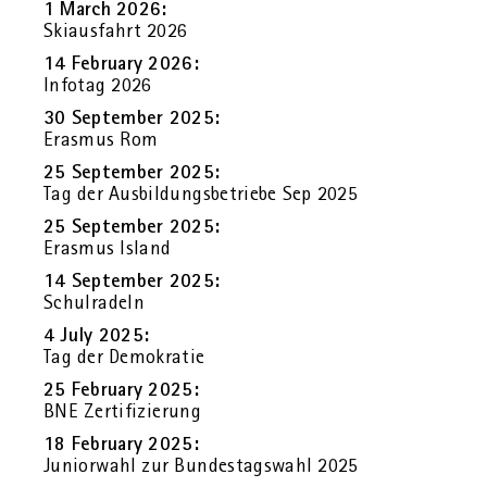
1 March 2026:
Ski­aus­fahrt 2026
14 Fe­bru­ary 2026:
In­fo­tag 2026
30 Sep­tem­ber 2025:
Eras­mus Rom
25 Sep­tem­ber 2025:
Tag der Aus­bil­dungs­be­trie­be Sep 2025
25 Sep­tem­ber 2025:
Eras­mus Is­land
14 Sep­tem­ber 2025:
Schul­ra­deln
4 July 2025:
Tag der De­mo­kra­tie
25 Fe­bru­ary 2025:
BNE Zer­ti­fi­zie­rung
18 Fe­bru­ary 2025:
Ju­nior­wahl zur Bun­des­tags­wahl 2025