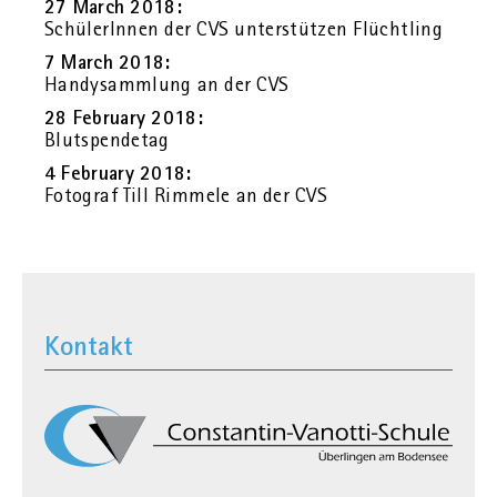
27 March 2018:
Schü­le­rIn­nen der CVS un­ter­stüt­zen Flücht­ling
7 March 2018:
Han­dy­samm­lung an der CVS
28 Fe­bru­ary 2018:
Blut­spen­de­tag
4 Fe­bru­ary 2018:
Fo­to­graf Till Rim­me­le an der CVS
Kontakt