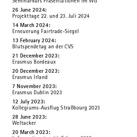
Se­mi­nar­kurs Prä­sen­ta­tio­nen im WG
26 June 2024:
Pro­jekt­ta­ge 22. und 23. Juli 2024
14 March 2024:
Er­neue­rung Fair­tra­de-Sie­gel
13 Fe­bru­ary 2024:
Blut­spen­de­tag an der CVS
21 Decem­ber 2023:
Eras­mus Bor­deaux
20 Decem­ber 2023:
Eras­mus Ir­land
7 No­vem­ber 2023:
Eras­mus Dub­lin 2023
12 July 2023:
Kol­le­gi­ums-Aus­flug Straß­bourg 2023
28 June 2023:
Welt­a­cker
20 March 2023: