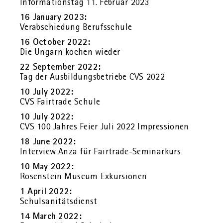
In­for­ma­ti­ons­tag 11. Fe­bru­ar 2023
16 Ja­nu­ary 2023:
Ver­ab­schie­dung Be­rufs­schu­le
16 Oc­to­ber 2022:
Die Un­garn ko­chen wie­der
22 Sep­tem­ber 2022:
Tag der Aus­bil­dungs­be­trie­be CVS 2022
10 July 2022:
CVS Fair­tra­de Schu­le
10 July 2022:
CVS 100 Jah­res Feier Juli 2022 Im­pres­sio­nen
18 June 2022:
In­ter­view Anza für Fair­tra­de-Se­mi­nar­kurs
10 May 2022:
Ro­sen­stein Mu­se­um Ex­kur­sio­nen
1 April 2022:
Schul­sa­ni­täts­dienst
14 March 2022: