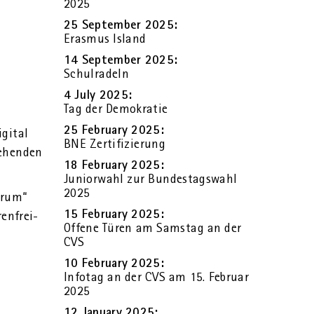
2025
25 Sep­tem­ber 2025:
Eras­mus Is­land
14 Sep­tem­ber 2025:
Schul­ra­deln
4 July 2025:
Tag der De­mo­kra­tie
25 Fe­bru­ary 2025:
gi­tal
BNE Zer­ti­fi­zie­rung
e­hen­den
18 Fe­bru­ary 2025:
Ju­nior­wahl zur Bun­des­tags­wahl
2025
­trum“
15 Fe­bru­ary 2025:
en­frei­
Of­fe­ne Türen am Sams­tag an der
CVS
10 Fe­bru­ary 2025:
In­fo­tag an der CVS am 15. Fe­bru­ar
2025
12 Ja­nu­ary 2025: