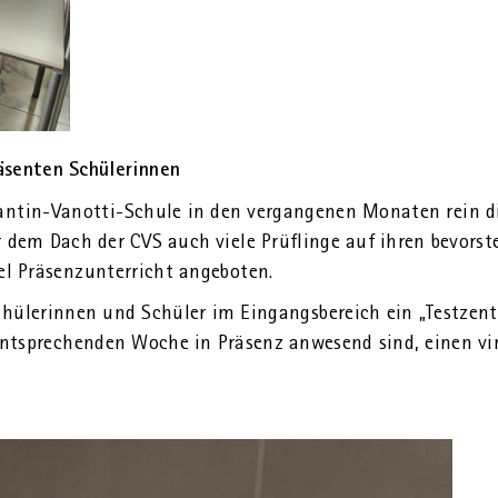
sen­ten Schü­le­rin­nen
n­tin-Va­not­ti-Schu­le in den ver­gan­ge­nen Mo­na­ten rein di­
r dem Dach der CVS auch viele Prüf­lin­ge auf ihren be­vor­st
 Prä­senz­un­ter­richt an­ge­bo­ten.
hü­le­rin­nen und Schü­ler im Ein­gangs­be­reich ein „Test­zen
ent­spre­chen­den Woche in Prä­senz an­we­send sind, einen vi­r