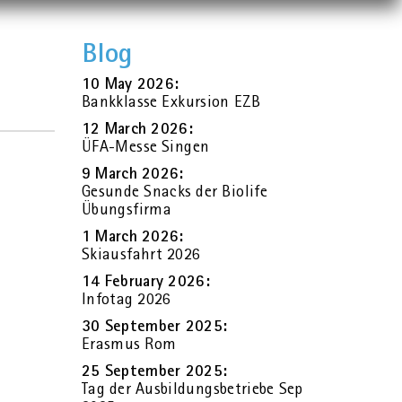
Blog
10 May 2026:
Bank­klas­se Ex­kur­si­on EZB
12 March 2026:
ÜFA-Messe Sin­gen
9 March 2026:
Ge­sun­de Snacks der Bio­li­fe
Übungs­fir­ma
1 March 2026:
Ski­aus­fahrt 2026
14 Fe­bru­ary 2026:
In­fo­tag 2026
30 Sep­tem­ber 2025:
Eras­mus Rom
25 Sep­tem­ber 2025:
Tag der Aus­bil­dungs­be­trie­be Sep