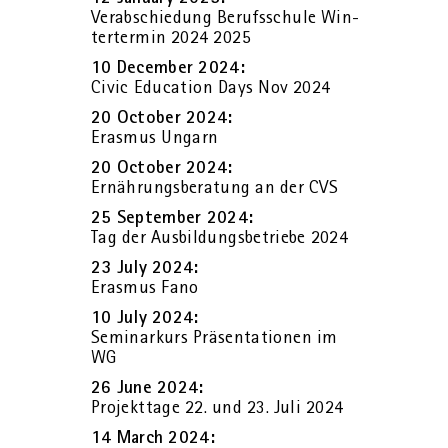
Ver­ab­schie­dung Be­rufs­schu­le Win­
ter­ter­min 2024 2025
10 Decem­ber 2024:
Civic Edu­ca­ti­on Days Nov 2024
20 Oc­to­ber 2024:
Eras­mus Un­garn
20 Oc­to­ber 2024:
Er­näh­rungs­be­ra­tung an der CVS
25 Sep­tem­ber 2024:
Tag der Aus­bil­dungs­be­trie­be 2024
23 July 2024:
Eras­mus Fano
10 July 2024:
Se­mi­nar­kurs Prä­sen­ta­tio­nen im
WG
26 June 2024:
Pro­jekt­ta­ge 22. und 23. Juli 2024
14 March 2024: