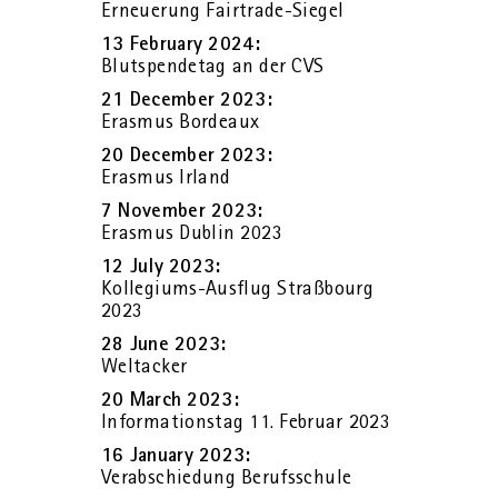
Er­neue­rung Fair­tra­de-Sie­gel
13 Fe­bru­ary 2024:
Blut­spen­de­tag an der CVS
21 Decem­ber 2023:
Eras­mus Bor­deaux
20 Decem­ber 2023:
Eras­mus Ir­land
7 No­vem­ber 2023:
Eras­mus Dub­lin 2023
12 July 2023:
Kol­le­gi­ums-Aus­flug Straß­bourg
2023
28 June 2023:
Welt­a­cker
20 March 2023:
In­for­ma­ti­ons­tag 11. Fe­bru­ar 2023
16 Ja­nu­ary 2023:
Ver­ab­schie­dung Be­rufs­schu­le