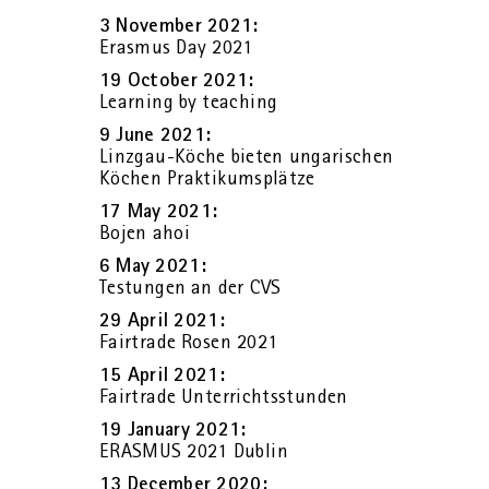
3 No­vem­ber 2021:
Eras­mus Day 2021
19 Oc­to­ber 2021:
Lear­ning by tea­ching
9 June 2021:
Linz­gau-Köche bie­ten un­ga­ri­schen
Kö­chen Prak­ti­kums­plät­ze
17 May 2021:
Bojen ahoi
6 May 2021:
Testun­gen an der CVS
29 April 2021:
Fair­tra­de Rosen 2021
15 April 2021:
Fair­tra­de Un­ter­richts­stun­den
19 Ja­nu­ary 2021:
ERAS­MUS 2021 Dub­lin
13 Decem­ber 2020: