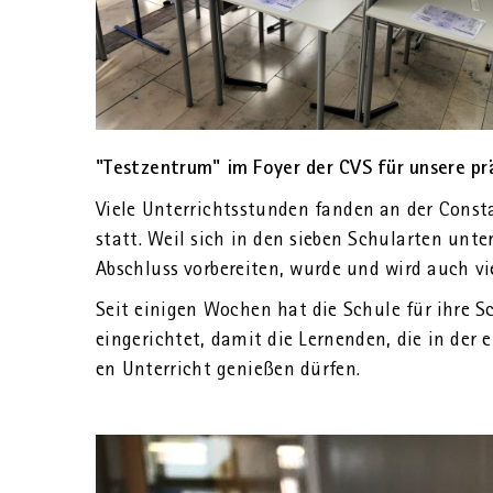
"Test­zen­trum" im Foyer der CVS für un­se­re prä­
Viele Un­ter­richts­stun­den fan­den an der Con­sta
statt. Weil sich in den sie­ben Schul­ar­ten unte
Ab­schluss vor­be­rei­ten, wurde und wird auch viel
Seit ei­ni­gen Wo­chen hat die Schu­le für ihre Sc
ein­ge­rich­tet, damit die Ler­nen­den, die in der 
en Un­ter­richt ge­nie­ßen dür­fen.