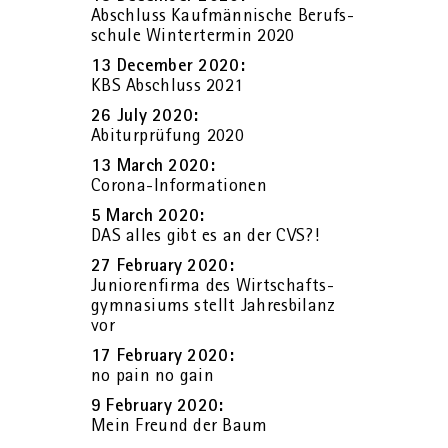
Ab­schluss Kauf­män­ni­sche Be­rufs­
schu­le Win­ter­ter­min 2020
13 Decem­ber 2020:
KBS Ab­schluss 2021
26 July 2020:
Ab­itur­prü­fung 2020
13 March 2020:
Co­ro­na-In­for­ma­tio­nen
5 March 2020:
DAS alles gibt es an der CVS?!
27 Fe­bru­ary 2020:
Ju­nio­ren­fir­ma des Wirt­schafts­
gym­na­si­ums stellt Jah­res­bi­lanz
vor
17 Fe­bru­ary 2020:
no pain no gain
9 Fe­bru­ary 2020:
Mein Freund der Baum