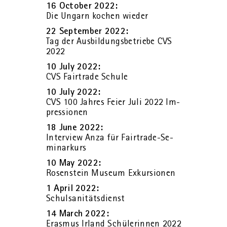
16 Oc­to­ber 2022:
Die Un­garn ko­chen wie­der
22 Sep­tem­ber 2022:
Tag der Aus­bil­dungs­be­trie­be CVS
2022
10 July 2022:
CVS Fair­tra­de Schu­le
10 July 2022:
CVS 100 Jah­res Feier Juli 2022 Im­
pres­sio­nen
18 June 2022:
In­ter­view Anza für Fair­tra­de-Se­
mi­nar­kurs
10 May 2022:
Ro­sen­stein Mu­se­um Ex­kur­sio­nen
1 April 2022:
Schul­sa­ni­täts­dienst
14 March 2022:
Eras­mus Ir­land Schü­le­rin­nen 2022