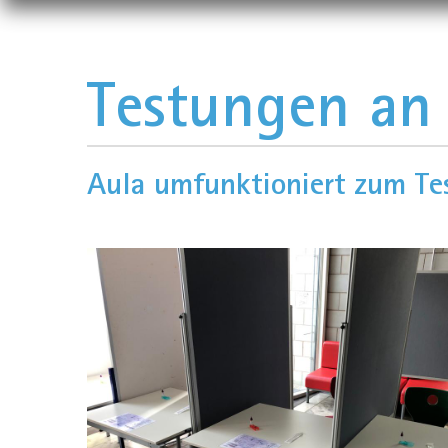
Testungen an
Aula umfunktioniert zum Te