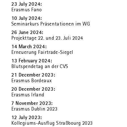
23 July 2024:
Eras­mus Fano
10 July 2024:
Se­mi­nar­kurs Prä­sen­ta­tio­nen im WG
26 June 2024:
Pro­jekt­ta­ge 22. und 23. Juli 2024
14 March 2024:
Er­neue­rung Fair­tra­de-Sie­gel
13 Fe­bru­ary 2024:
Blut­spen­de­tag an der CVS
21 Decem­ber 2023:
Eras­mus Bor­deaux
20 Decem­ber 2023:
Eras­mus Ir­land
7 No­vem­ber 2023:
Eras­mus Dub­lin 2023
12 July 2023:
Kol­le­gi­ums-Aus­flug Straß­bourg 2023