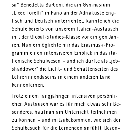
sa
“
Be­ne­det­ta Bar­bo­ni, die am Gym­na­si­um
„
Liceo To­rel­li
“
in Fano an der Adria­küs­te Eng­
lisch und Deutsch un­ter­rich­tet, kann­te ich die
Schu­le be­reits von un­se­rem Ita­li­en-Aus­tausch
mit der Glo­bal-Stu­dies-Klas­se vor ei­ni­gen Jah­
ren. Nun er­mög­lich­te mir das Eras­mus+-Pro­
gramm einen in­ten­si­ve­ren Ein­blick in das ita­
lie­ni­sche Schul­we­sen – und ich durf­te als „job-
shad­do­wer“ die Licht- und Schat­ten­sei­ten des
Leh­re­rin­nen­da­seins in einem an­de­ren Land
ken­nen­ler­nen.
Trotz einem lang­jäh­ri­gen in­ten­si­ven per­sön­li­
chen Aus­tausch war es für mich etwas sehr Be­
son­de­res, haut­nah am Un­ter­richt teil­neh­men
zu kön­nen – und mit­zu­be­kom­men, wie sich der
Schul­be­such für die Ler­nen­den an­fühlt. Be­son­