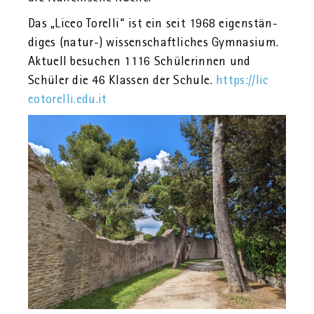
Das „Liceo To­rel­li“ ist ein seit 1968 ei­gen­stän­
di­ges (natur-) wis­sen­schaft­li­ches Gym­na­si­um.
Ak­tu­ell be­su­chen 1116 Schü­le­rin­nen und
Schü­ler die 46 Klas­sen der Schu­le.
https://​lic​
eoto​rell​i.​edu.​it