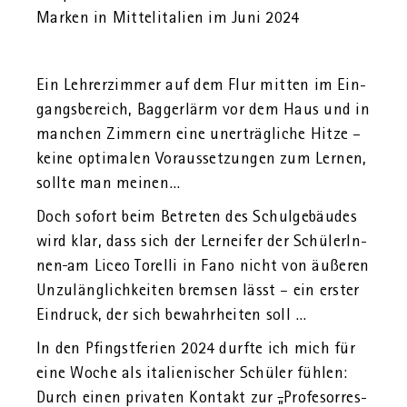
Mar­ken in Mit­tel­ita­li­en im Juni 2024
Ein Leh­rer­zim­mer auf dem Flur mit­ten im Ein­
gangs­be­reich, Bag­ger­lärm vor dem Haus und in
man­chen Zim­mern eine un­er­träg­li­che Hitze –
keine op­ti­ma­len Vor­aus­set­zun­gen zum Ler­nen,
soll­te man mei­nen…
Doch so­fort beim Be­tre­ten des Schul­ge­bäu­des
wird klar, dass sich der Lern­ei­fer der Schü­le­rIn­
nen
am Liceo To­rel­li in Fano nicht von äu­ße­ren
Un­zu­läng­lich­kei­ten brem­sen lässt – ein ers­ter
Ein­druck, der sich be­wahr­hei­ten soll …
In den Pfingst­fe­ri­en 2024 durf­te ich mich für
eine Woche als ita­lie­ni­scher Schü­ler füh­len:
Durch einen pri­va­ten Kon­takt zur
„
Pro­fe­sor­res­