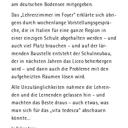
am deut­schen Bo­den­see mit­ge­ge­ben.
Das „Leh­rer­zim­mer im Foyer“ er­klär­te sich üb­ri­
gens durch wo­chen­lan­ge Vor­stel­lungs­ge­sprä­
che, die in Ita­li­en für eine ganze Re­gi­on in
einer ein­zi­gen Schu­le ab­ge­hal­ten wer­den – und
auch viel Platz brau­chen – und auf der lär­
men­den Bau­stel­le ent­steht der Schul­neu­bau,
der in nächs­ten Jah­ren das Liceo be­her­ber­gen
wird – und dann auch die Pro­ble­me mit den
auf­ge­heiz­ten Räu­men lösen wird.
Alle Un­zu­läng­lich­kei­ten nah­men die Leh­ren­
den und die Ler­nen­den ge­las­sen hin – und
mach­ten das Beste draus – auch etwas, was
man sich für das „vita te­de­s­ca“ ab­schau­en
könn­te…