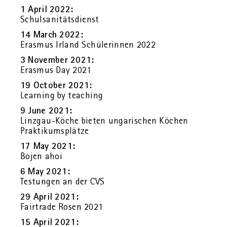
1 April 2022:
Schul­sa­ni­täts­dienst
14 March 2022:
Eras­mus Ir­land Schü­le­rin­nen 2022
3 No­vem­ber 2021:
Eras­mus Day 2021
19 Oc­to­ber 2021:
Lear­ning by tea­ching
9 June 2021:
Linz­gau-Köche bie­ten un­ga­ri­schen Kö­chen
Prak­ti­kums­plät­ze
17 May 2021:
Bojen ahoi
6 May 2021:
Testun­gen an der CVS
29 April 2021:
Fair­tra­de Rosen 2021
15 April 2021: