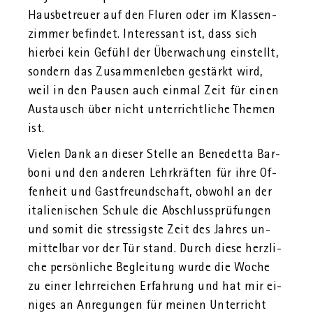
Haus­be­treu­er auf den Flu­ren oder im Klas­sen­
zim­mer be­fin­det. In­ter­es­sant ist, dass sich
hier­bei kein Ge­fühl der Über­wa­chung ein­stellt,
son­dern das Zu­sam­men­le­ben ge­stärkt wird,
weil in den Pau­sen auch ein­mal Zeit für einen
Aus­tausch über nicht un­ter­richt­li­che The­men
ist.
Vie­len Dank an die­ser Stel­le an Be­ne­det­ta Bar­
bo­ni und den an­de­ren Lehr­kräf­ten für ihre Of­
fen­heit und Gast­freund­schaft, ob­wohl an der
ita­lie­ni­schen Schu­le die Ab­schluss­prü­fun­gen
und somit die stres­sigs­te Zeit des Jah­res un­
mit­tel­bar vor der Tür stand. Durch diese herz­li­
che per­sön­li­che Be­glei­tung wurde die Woche
zu einer lehr­rei­chen Er­fah­rung und hat mir ei­
ni­ges an An­re­gun­gen für mei­nen Un­ter­richt