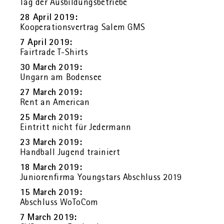
Tag der Aus­bil­dungs­be­trie­be
28 April 2019:
Ko­ope­ra­ti­ons­ver­trag Salem GMS
7 April 2019:
Fair­tra­de T-Shirts
30 March 2019:
Un­garn am Bo­den­see
27 March 2019:
Rent an Ame­ri­can
25 March 2019:
Ein­tritt nicht für Je­der­mann
23 March 2019:
Hand­ball Ju­gend trai­niert
18 March 2019:
Ju­nio­ren­fir­ma Young­s­tars Ab­schluss 2019
15 March 2019:
Ab­schluss Wo­To­Com
7 March 2019: