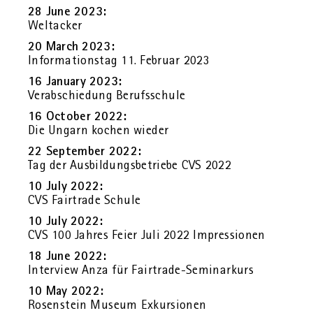
28 June 2023:
Welt­a­cker
20 March 2023:
In­for­ma­ti­ons­tag 11. Fe­bru­ar 2023
16 Ja­nu­ary 2023:
Ver­ab­schie­dung Be­rufs­schu­le
16 Oc­to­ber 2022:
Die Un­garn ko­chen wie­der
22 Sep­tem­ber 2022:
Tag der Aus­bil­dungs­be­trie­be CVS 2022
10 July 2022:
CVS Fair­tra­de Schu­le
10 July 2022:
CVS 100 Jah­res Feier Juli 2022 Im­pres­sio­nen
18 June 2022:
In­ter­view Anza für Fair­tra­de-Se­mi­nar­kurs
10 May 2022:
Ro­sen­stein Mu­se­um Ex­kur­sio­nen