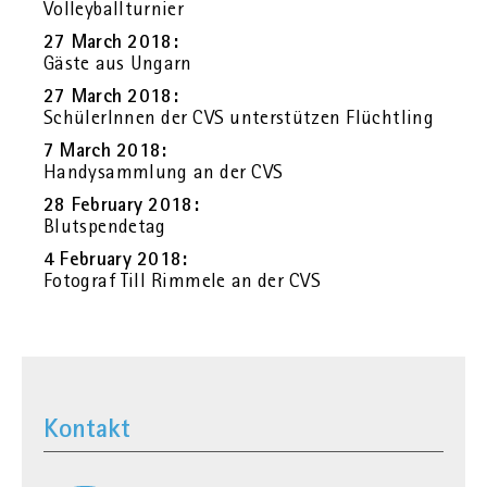
Vol­ley­ball­tur­nier
27 March 2018:
Gäste aus Un­garn
27 March 2018:
Schü­le­rIn­nen der CVS un­ter­stüt­zen Flücht­ling
7 March 2018:
Han­dy­samm­lung an der CVS
28 Fe­bru­ary 2018:
Blut­spen­de­tag
4 Fe­bru­ary 2018:
Fo­to­graf Till Rim­me­le an der CVS
Kontakt