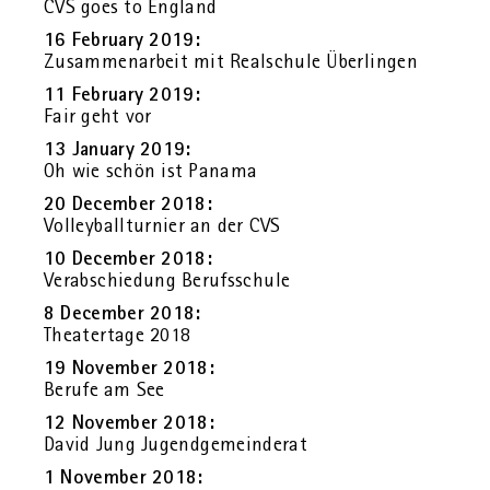
CVS goes to Eng­land
16 Fe­bru­ary 2019:
Zu­sam­men­ar­beit mit Re­al­schu­le Über­lin­gen
11 Fe­bru­ary 2019:
Fair geht vor
13 Ja­nu­ary 2019:
Oh wie schön ist Pa­na­ma
20 Decem­ber 2018:
Vol­ley­ball­tur­nier an der CVS
10 Decem­ber 2018:
Ver­ab­schie­dung Be­rufs­schu­le
8 Decem­ber 2018:
Thea­ter­ta­ge 2018
19 No­vem­ber 2018:
Be­ru­fe am See
12 No­vem­ber 2018:
David Jung Ju­gend­ge­mein­de­rat
1 No­vem­ber 2018: