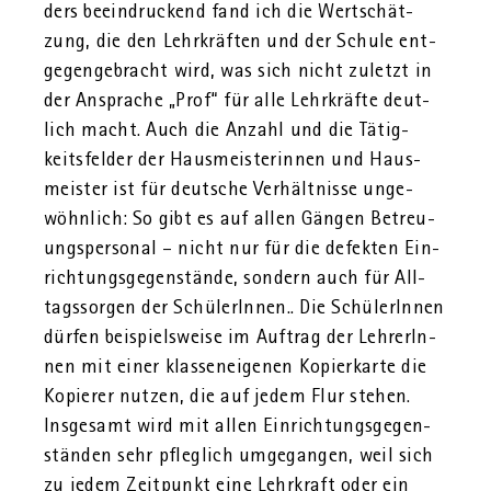
ders be­ein­dru­ckend fand ich die Wert­schät­
zung, die den Lehr­kräf­ten und der Schu­le ent­
ge­gen­ge­bracht wird, was sich nicht zu­letzt in
der An­spra­che „Prof“ für alle Lehr­kräf­te deut­
lich macht. Auch die An­zahl und die Tä­tig­
keits­fel­der der Haus­meis­te­rin­nen und Haus­
meis­ter ist für deut­sche Ver­hält­nis­se un­ge­
wöhn­lich: So gibt es auf allen Gän­gen Be­treu­
ungs­per­so­nal – nicht nur für die de­fek­ten Ein­
rich­tungs­ge­gen­stän­de, son­dern auch für All­
tags­sor­gen der Schü­le­rIn­nen.. Die Schü­le­rIn­nen
dür­fen bei­spiels­wei­se im Auf­trag der Leh­re­rIn­
nen mit einer klas­sen­ei­ge­nen Ko­pier­kar­te die
Ko­pie­rer nut­zen, die auf jedem Flur ste­hen.
Ins­ge­samt wird mit allen Ein­rich­tungs­ge­gen­
stän­den sehr pfleg­lich um­ge­gan­gen, weil sich
zu jedem Zeit­punkt eine Lehr­kraft oder ein