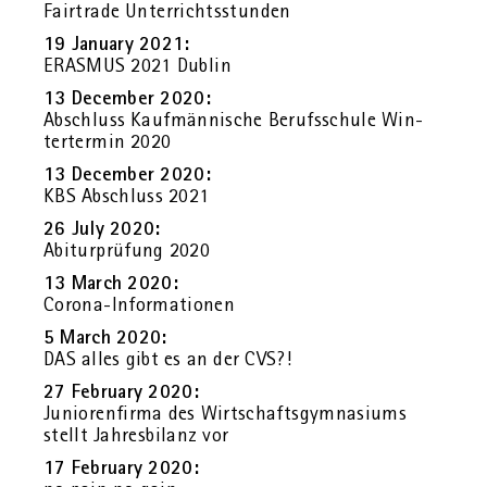
Fair­tra­de Un­ter­richts­stun­den
19 Ja­nu­ary 2021:
ERAS­MUS 2021 Dub­lin
13 Decem­ber 2020:
Ab­schluss Kauf­män­ni­sche Be­rufs­schu­le Win­
ter­ter­min 2020
13 Decem­ber 2020:
KBS Ab­schluss 2021
26 July 2020:
Ab­itur­prü­fung 2020
13 March 2020:
Co­ro­na-In­for­ma­tio­nen
5 March 2020:
DAS alles gibt es an der CVS?!
27 Fe­bru­ary 2020:
Ju­nio­ren­fir­ma des Wirt­schafts­gym­na­si­ums
stellt Jah­res­bi­lanz vor
17 Fe­bru­ary 2020: