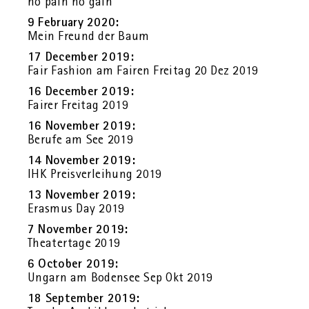
no pain no gain
9 Fe­bru­ary 2020:
Mein Freund der Baum
17 Decem­ber 2019:
Fair Fa­shion am Fai­ren Frei­tag 20 Dez 2019
16 Decem­ber 2019:
Fai­rer Frei­tag 2019
16 No­vem­ber 2019:
Be­ru­fe am See 2019
14 No­vem­ber 2019:
IHK Preis­ver­lei­hung 2019
13 No­vem­ber 2019:
Eras­mus Day 2019
7 No­vem­ber 2019:
Thea­ter­ta­ge 2019
6 Oc­to­ber 2019:
Un­garn am Bo­den­see Sep Okt 2019
18 Sep­tem­ber 2019: