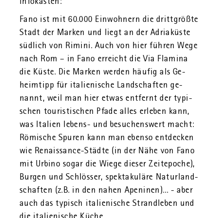
In­fo­kasten:
Fano ist mit 60.000 Ein­woh­nern die dritt­grö­ß­te
Stadt der Mar­ken und liegt an der Adria­küs­te
süd­lich von Ri­mi­ni. Auch von hier füh­ren Wege
nach Rom – in Fano er­reicht die Via Fla­mi­na
die Küste. Die Mar­ken wer­den häu­fig als Ge­
heim­tipp für ita­lie­ni­sche Land­schaf­ten ge­
nannt, weil man hier etwas ent­fernt der ty­pi­
schen tou­ris­ti­schen Pfade alles er­le­ben kann,
was Ita­li­en le­bens- und be­su­chens­wert macht:
Rö­mi­sche Spu­ren kann man eben­so ent­de­cken
wie Re­nais­sance-Städ­te (in der Nähe von Fano
mit Ur­bi­no sogar die Wiege die­ser Zeit­epo­che),
Bur­gen und Schlös­ser, spek­ta­ku­lä­re Na­tur­land­
schaf­ten (z.B. in den nahen Apen­i­nen)… - aber
auch das ty­pisch ita­lie­ni­sche Strand­le­ben und
die ita­lie­ni­sche Küche.