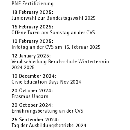
BNE Zer­ti­fi­zie­rung
18 Fe­bru­ary 2025:
Ju­nior­wahl zur Bun­des­tags­wahl 2025
15 Fe­bru­ary 2025:
Of­fe­ne Türen am Sams­tag an der CVS
10 Fe­bru­ary 2025:
In­fo­tag an der CVS am 15. Fe­bru­ar 2025
12 Ja­nu­ary 2025:
Ver­ab­schie­dung Be­rufs­schu­le Win­ter­ter­min
2024 2025
10 Decem­ber 2024:
Civic Edu­ca­ti­on Days Nov 2024
20 Oc­to­ber 2024:
Eras­mus Un­garn
20 Oc­to­ber 2024:
Er­näh­rungs­be­ra­tung an der CVS
25 Sep­tem­ber 2024:
Tag der Aus­bil­dungs­be­trie­be 2024