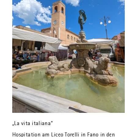
„La vita ita­lia­na“
Hos­pi­ta­ti­on am Liceo To­rel­li in Fano in den