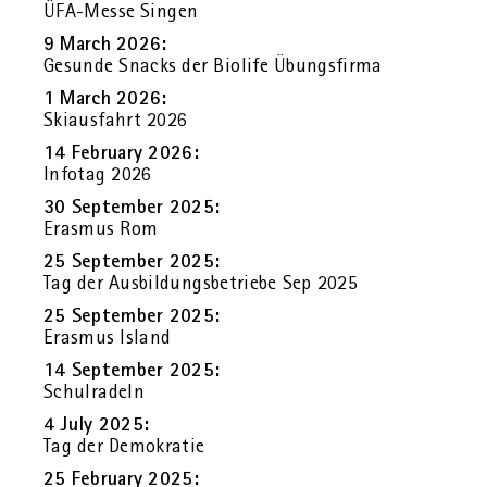
ÜFA-Messe Sin­gen
9 March 2026:
Ge­sun­de Snacks der Bio­li­fe Übungs­fir­ma
1 March 2026:
Ski­aus­fahrt 2026
14 Fe­bru­ary 2026:
In­fo­tag 2026
30 Sep­tem­ber 2025:
Eras­mus Rom
25 Sep­tem­ber 2025:
Tag der Aus­bil­dungs­be­trie­be Sep 2025
25 Sep­tem­ber 2025:
Eras­mus Is­land
14 Sep­tem­ber 2025:
Schul­ra­deln
4 July 2025:
Tag der De­mo­kra­tie
25 Fe­bru­ary 2025: